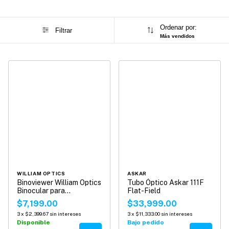
Ordenar por:
Filtrar
Más vendidos
WILLIAM OPTICS
ASKAR
Binoviewer William Optics
Tubo Óptico Askar 111F
Binocular para
Flat-Field
Telescopios
$7,199.00
$33,999.00
3
x
$2,399.67
sin intereses
3
x
$11,333.00
sin intereses
Disponible
Bajo pedido