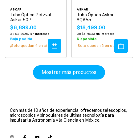
ASKAR
ASKAR
Tubo Óptico Petzval
Tubo Óptico Askar
Askar 50P
SQA55
$6,899.00
$18,499.00
3
x
$2,299.67
sin intereses
3
x
$6,166.33
sin intereses
Bajo pedido
Disponible
Comprar
Comprar
¡Solo quedan
4
en stock!
¡Solo quedan
2
en stock!
Mostrar más productos
Con más de 10 años de experiencia, ofrecemos telescopios,
microscopios y binoculares de última tecnología para
impulsar la Astronomía y la Ciencia en México.