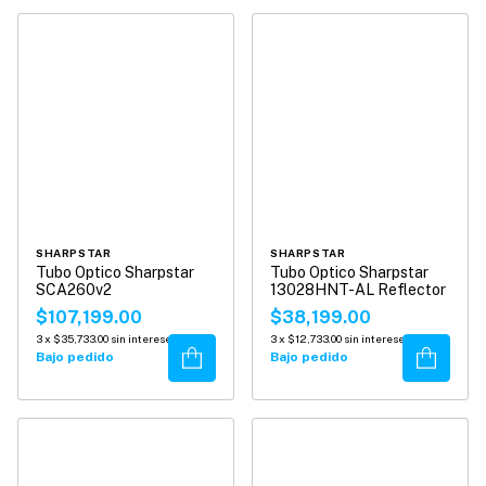
SHARPSTAR
SHARPSTAR
Tubo Optico Sharpstar
Tubo Optico Sharpstar
SCA260v2
13028HNT-AL Reflector
$107,199.00
$38,199.00
3
x
$35,733.00
sin intereses
3
x
$12,733.00
sin intereses
Comprar
Comprar
Bajo pedido
Bajo pedido