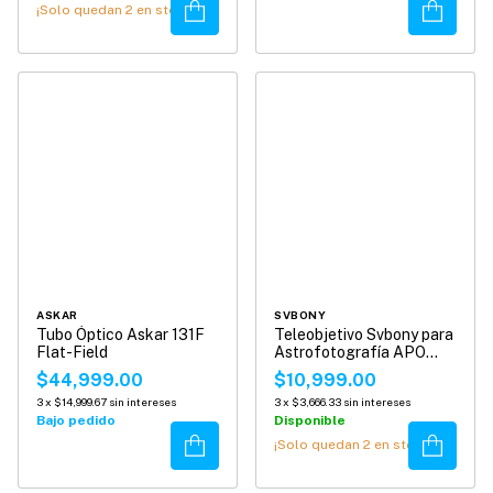
Comprar
Comprar
¡Solo quedan
2
en stock!
ASKAR
SVBONY
Tubo Óptico Askar 131F
Teleobjetivo Svbony para
Flat-Field
Astrofotografía APO
45mm SV545
$44,999.00
$10,999.00
3
x
$14,999.67
sin intereses
3
x
$3,666.33
sin intereses
Bajo pedido
Disponible
Comprar
Comprar
¡Solo quedan
2
en stock!