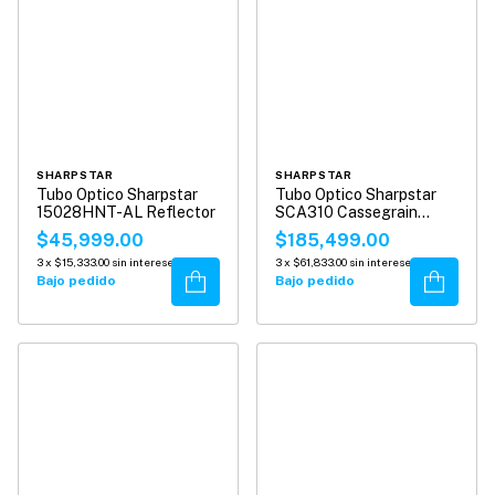
SHARPSTAR
SHARPSTAR
Tubo Optico Sharpstar
Tubo Optico Sharpstar
15028HNT-AL Reflector
SCA310 Cassegrain
Reflector
$45,999.00
$185,499.00
3
x
$15,333.00
sin intereses
3
x
$61,833.00
sin intereses
Comprar
Comprar
Bajo pedido
Bajo pedido