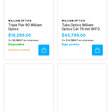
WILLIAM OPTICS
WILLIAM OPTICS
Tripie Pier 90 William
Tubo Optico William
Optics
Optics Cat 76 mm WIFD
$18,299.00
$43,799.00
3
x
$6,099.67
sin intereses
3
x
$14,599.67
sin intereses
Disponible
Bajo pedido
Comprar
Comprar
¡Última unidad!