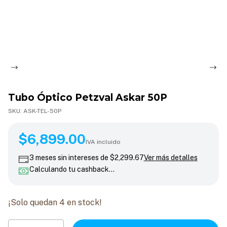
Tubo Óptico Petzval Askar 50P
SKU:
ASK-TEL-50P
$6,899.00
$6,899.00
IVA incluido
3
meses sin intereses de
$2,299.67
Ver más detalles
Calculando tu cashback…
¡Solo quedan
4
en stock!