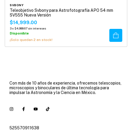
SVBONY
Teleobjetivo Svbony para Astrofotografía APO 54 mm
SV555 Nueva Versión
$14,999.00
3
x
$4,999.67
sin intereses
Disponible
Comprar
¡Solo quedan
2
en stock!
Con más de 10 años de experiencia, ofrecemos telescopios,
microscopios y binoculares de última tecnología para
impulsar la Astronomía y la Ciencia en México.
525570911638