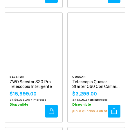
SEESTAR
QUASAR
ZWO Seestar S30 Pro
Telescopio Quasar
Telescopio Inteligente
Starter Q60 Con Cámara
Wifi
$15,999.00
$3,299.00
3
x
$5,333.00
sin intereses
3
x
$1,099.67
sin intereses
Disponible
Disponible
Comprar
Comprar
¡Solo quedan
3
en stock!