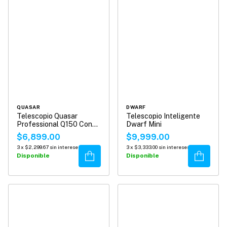
QUASAR
DWARF
Telescopio Quasar
Telescopio Inteligente
Professional Q150 Con
Dwarf Mini
Adaptador Smartphone
$6,899.00
$9,999.00
3
x
$2,299.67
sin intereses
3
x
$3,333.00
sin intereses
Comprar
Comprar
Disponible
Disponible