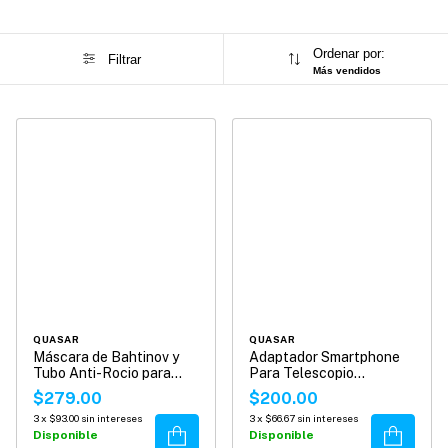
Ordenar por:
Filtrar
Más vendidos
QUASAR
QUASAR
Máscara de Bahtinov y
Adaptador Smartphone
Tubo Anti-Rocio para
Para Telescopio
Seestar S50
Microscopio Y Binocular
$279.00
$200.00
3
x
$93.00
sin intereses
3
x
$66.67
sin intereses
Comprar
Comprar
Disponible
Disponible