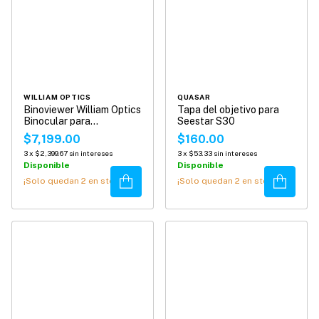
WILLIAM OPTICS
QUASAR
Binoviewer William Optics
Tapa del objetivo para
Binocular para
Seestar S30
Telescopios
$7,199.00
$160.00
3
x
$2,399.67
sin intereses
3
x
$53.33
sin intereses
Disponible
Disponible
Comprar
Comprar
¡Solo quedan
2
en stock!
¡Solo quedan
2
en stock!