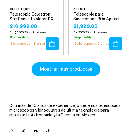
CELESTRON
APEXEL
Telescopio Celestron
Telescopio para
StarSense Explorer DX
Smartphone 30x Apexel
130"
$10,999.00
$1,999.00
3
x
$3,666.33
sin intereses
3
x
$666.33
sin intereses
Disponible
Disponible
Comprar
Comprar
¡Solo quedan
3
en stock!
¡Solo quedan
5
en stock!
Mostrar más productos
Con más de 10 años de experiencia, ofrecemos telescopios,
microscopios y binoculares de última tecnología para
impulsar la Astronomía y la Ciencia en México.