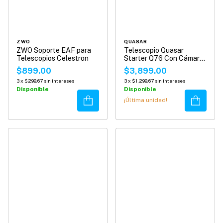
ZWO
QUASAR
ZWO Soporte EAF para
Telescopio Quasar
Telescopios Celestron
Starter Q76 Con Cámara
Wifi
$899.00
$3,899.00
3
x
$299.67
sin intereses
3
x
$1,299.67
sin intereses
Disponible
Disponible
Comprar
Comprar
¡Última unidad!