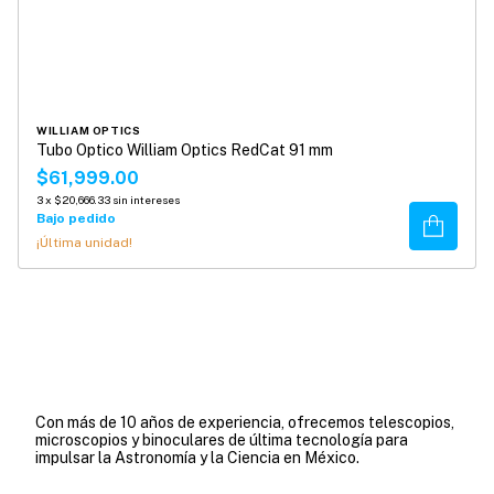
WILLIAM OPTICS
Tubo Optico William Optics RedCat 91 mm
$61,999.00
3
x
$20,666.33
sin intereses
Bajo pedido
Comprar
¡Última unidad!
Con más de 10 años de experiencia, ofrecemos telescopios,
microscopios y binoculares de última tecnología para
impulsar la Astronomía y la Ciencia en México.