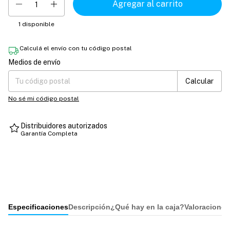
1
disponible
Calculá el envío con tu código postal
Medios de envío
Entregas para el CP:
Cambiar CP
Calcular
No sé mi código postal
Distribuidores autorizados
Garantía Completa
Especificaciones
Descripción
¿Qué hay en la caja?
Valoraciones