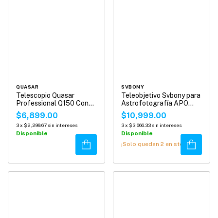
QUASAR
SVBONY
Telescopio Quasar
Teleobjetivo Svbony para
Professional Q150 Con
Astrofotografía APO
Adaptador Smartphone
45mm SV545
$6,899.00
$10,999.00
3
x
$2,299.67
sin intereses
3
x
$3,666.33
sin intereses
Disponible
Disponible
Comprar
Comprar
¡Solo quedan
2
en stock!