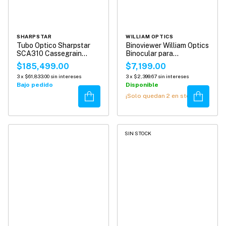
SHARPSTAR
WILLIAM OPTICS
Tubo Optico Sharpstar
Binoviewer William Optics
SCA310 Cassegrain
Binocular para
Reflector
Telescopios
$185,499.00
$7,199.00
3
x
$61,833.00
sin intereses
3
x
$2,399.67
sin intereses
Bajo pedido
Disponible
Comprar
Comprar
¡Solo quedan
2
en stock!
SIN STOCK