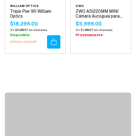
WILLIAM OPTICS
ZWO
Tripie Pier 90 William
ZWO ASI220MM MINI
Optics
Cámara Autoguía para
Telescopio
$18,299.00
$5,999.00
3
x
$6,099.67
sin intereses
3
x
$1,999.67
sin intereses
Disponible
Próximamente
Comprar
¡Última unidad!