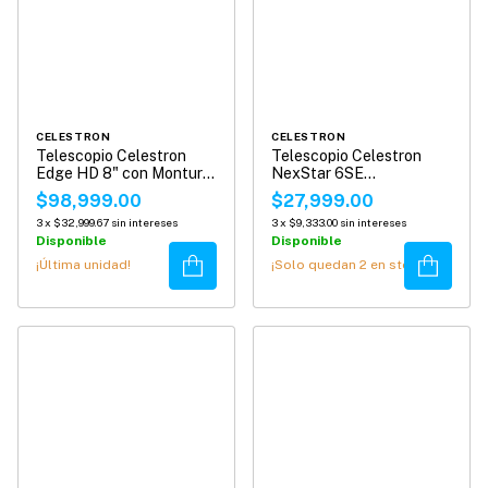
CELESTRON
CELESTRON
Telescopio Celestron
Telescopio Celestron
Edge HD 8" con Montura
NexStar 6SE
CGX
Computarizado
$98,999.00
$27,999.00
3
x
$32,999.67
sin intereses
3
x
$9,333.00
sin intereses
Disponible
Disponible
Comprar
Comprar
¡Última unidad!
¡Solo quedan
2
en stock!