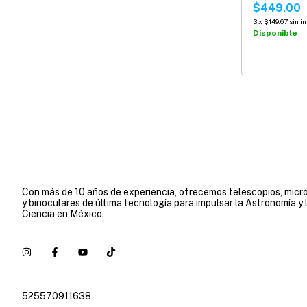
$449.00
3
x
$149.67
sin i
Disponible
Con más de 10 años de experiencia, ofrecemos telescopios, micr
y binoculares de última tecnología para impulsar la Astronomía y 
Ciencia en México.
525570911638