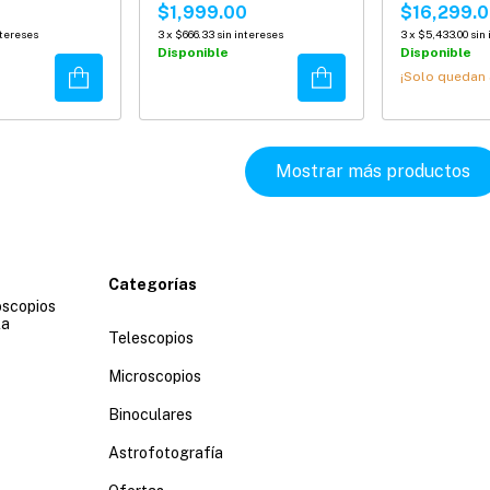
25x100mm G
$1,999.00
$16,299.
ntereses
3
x
$666.33
sin intereses
3
x
$5,433.00
sin
Disponible
Disponible
Comprar
Comprar
¡Solo quedan
Mostrar más productos
Categorías
oscopios
la
Telescopios
Microscopios
Binoculares
Astrofotografía