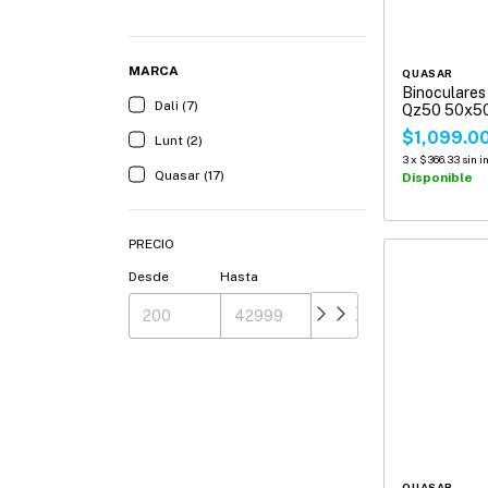
MARCA
QUASAR
Binoculare
Dali (7)
Qz50 50x
$1,099.0
Lunt (2)
3
x
$366.33
sin i
Quasar (17)
Disponible
PRECIO
Desde
Hasta
QUASAR