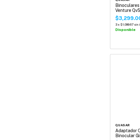
Binoculares
Venture Qv
$3,299.0
3
x
$1,099.67
sin
Disponible
QUASAR
Adaptador Q
Binocular Gi