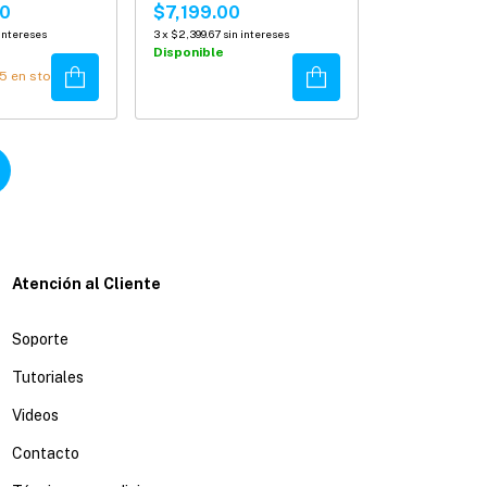
igantes
00
$7,199.00
 intereses
3
x
$2,399.67
sin intereses
Disponible
Comprar
Comprar
5
en stock!
Atención al Cliente
Soporte
Tutoriales
Videos
Contacto