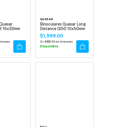
QUASAR
 Quasar
Binoculares Quasar Long
32 16x32mm
Distance Ql50 10x50mm
$1,999.00
ntereses
3
x
$666.33
sin intereses
Comprar
Comprar
Disponible
DALI