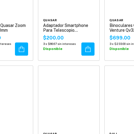
QUASAR
QUASAR
s Quasar Zoom
Adaptador Smartphone
Binoculares
50mm
Para Telescopio
Venture Qv
Microscopio Y Binocular
0
$200.00
$699.00
ntereses
3
x
$66.67
sin intereses
3
x
$233.00
sin i
Comprar
Comprar
Disponible
Disponible
QUASAR
DALI