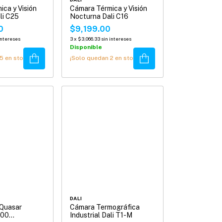
ca y Visión
Cámara Térmica y Visión
li C25
Nocturna Dali C16
0
$9,199.00
intereses
3
x
$3,066.33
sin intereses
Disponible
Comprar
Comprar
5
en stock!
¡Solo quedan
2
en stock!
DALI
 Quasar
Cámara Termográfica
100
Industrial Dali T1-M