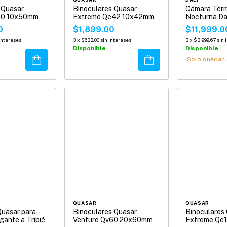
 Quasar
Binoculares Quasar
Cámara Térmi
50 10x50mm
Extreme Qe42 10x42mm
Nocturna Da
0
$1,899.00
$11,999.0
 intereses
3
x
$633.00
sin intereses
3
x
$3,999.67
sin 
Disponible
Disponible
Comprar
Comprar
¡Solo quedan
QUASAR
QUASAR
uasar para
Binoculares Quasar
Binoculares
gante a Tripié
Venture Qv60 20x60mm
Extreme Qe