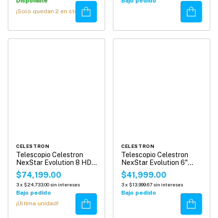
Disponible
Bajo pedido
Comprar
Comprar
¡Solo quedan
2
en stock!
CELESTRON
CELESTRON
Telescopio Celestron
Telescopio Celestron
NexStar Evolution 8 HD
NexStar Evolution 6"
con Starsense
Schmidt-Cassegrain
$74,199.00
$41,999.00
3
x
$24,733.00
sin intereses
3
x
$13,999.67
sin intereses
Bajo pedido
Bajo pedido
Comprar
Comprar
¡Última unidad!