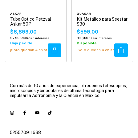
ASKAR
QUASAR
Tubo Óptico Petzval
Kit Metálico para Seestar
Askar 50P
S30
$6,899.00
$599.00
3
x
$2,299.67
sin intereses
3
x
$199.67
sin intereses
Bajo pedido
Disponible
Comprar
Comprar
¡Solo quedan
4
en stock!
¡Solo quedan
4
en stock!
Con más de 10 años de experiencia, ofrecemos telescopios,
microscopios y binoculares de última tecnología para
impulsar la Astronomía y la Ciencia en México.
525570911638