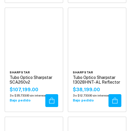
SHARPSTAR
SHARPSTAR
Tubo Optico Sharpstar
Tubo Optico Sharpstar
SCA260v2
13028HNT-AL Reflector
$107,199.00
$38,199.00
3
x
$35,733.00
sin intereses
3
x
$12,733.00
sin intereses
Comprar
Comprar
Bajo pedido
Bajo pedido