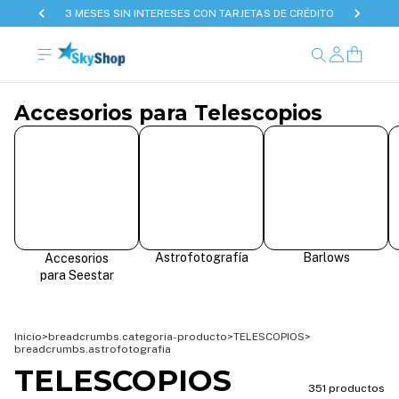
3 MESES SIN INTERESES CON TARJETAS DE CRÉDITO
Accesorios para Telescopios
Astrofotografía
Barlows
Accesorios
para Seestar
Inicio
>
breadcrumbs.categoria-producto
>
TELESCOPIOS
>
breadcrumbs.astrofotografia
TELESCOPIOS
351 productos