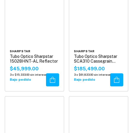
SHARPSTAR
SHARPSTAR
Tubo Optico Sharpstar
Tubo Optico Sharpstar
15028HNT-AL Reflector
SCA310 Cassegrain
Reflector
$45,999.00
$185,499.00
3
x
$15,333.00
sin intereses
3
x
$61,833.00
sin intereses
Comprar
Comprar
Bajo pedido
Bajo pedido