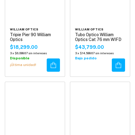
WILLIAM OPTICS
WILLIAM OPTICS
Tripie Pier 90 William
Tubo Optico William
Optics
Optics Cat 76 mm WIFD
$18,299.00
$43,799.00
3
x
$6,099.67
sin intereses
3
x
$14,599.67
sin intereses
Disponible
Bajo pedido
Comprar
Comprar
¡Última unidad!