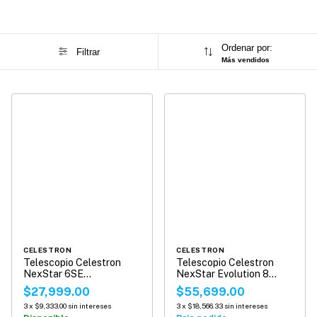
Ordenar por:
Filtrar
Más vendidos
CELESTRON
CELESTRON
Telescopio Celestron
Telescopio Celestron
NexStar 6SE
NexStar Evolution 8
Computarizado
Telescope
$27,999.00
$55,699.00
3
x
$9,333.00
sin intereses
3
x
$18,566.33
sin intereses