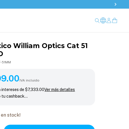
ico William Optics Cat 51
D
T-51MM
.00
99.00
IVA incluido
n intereses de
$7,333.00
Ver más detalles
o tu cashback…
en stock!