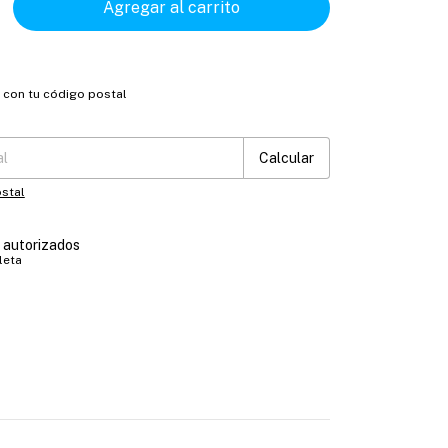
o con tu código postal
:
Cambiar CP
Calcular
stal
s autorizados
leta