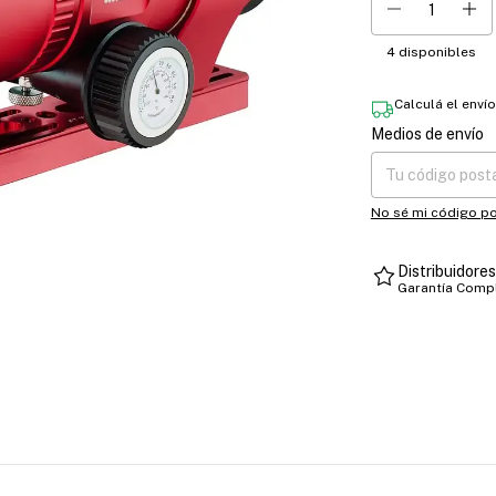
4
disponibles
Calculá el enví
Medios de envío
Entregas para el CP
No sé mi código po
Distribuidore
Garantía Comp