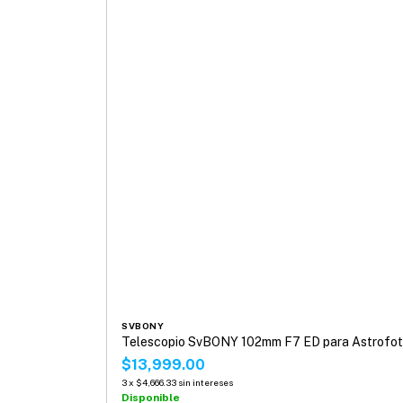
SVBONY
Telescopio SvBONY 102mm F7 ED para Astrofo
$13,999.00
3
x
$4,666.33
sin intereses
Disponible