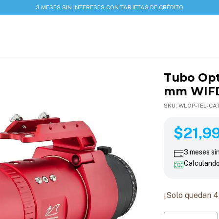
3 MESES SIN INTERESES CON TARJETAS DE CRÉDITO
Tubo Opt
mm WIF
SKU:
WLOP-TEL-CA
$21,999
$21,9
3
meses si
Calculand
¡Solo quedan
4