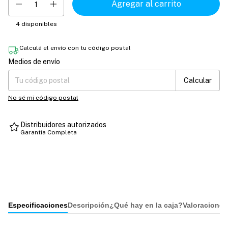
4
disponibles
Calculá el envío con tu código postal
Medios de envío
Entregas para el CP:
Cambiar CP
Calcular
No sé mi código postal
Distribuidores autorizados
Garantía Completa
Especificaciones
Descripción
¿Qué hay en la caja?
Valoraciones