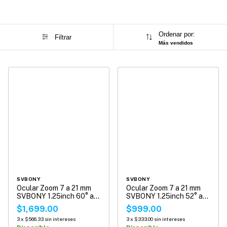
Ordenar por:
Filtrar
Más vendidos
SVBONY
SVBONY
Ocular Zoom 7 a 21 mm
Ocular Zoom 7 a 21 mm
SVBONY 1.25inch 60° a
SVBONY 1.25inch 52° a
40° para Telescopio
36° para Telescopio
$1,699.00
$999.00
SV135
SV135
3
x
$566.33
sin intereses
3
x
$333.00
sin intereses