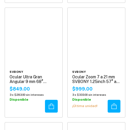
SVBONY
SVBONY
Ocular Ultra Gran
Ocular Zoom 7 a 21 mm
Angular 9 mm 68°
SVBONY 1.25inch 57° a
SvBony de 1.25" para
40° para Telescopio
$849.00
$999.00
Telescopio.
SV135
3
x
$283.00
sin intereses
3
x
$333.00
sin intereses
Disponible
Disponible
Comprar
Comprar
¡Última unidad!