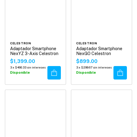
CELESTRON
CELESTRON
Adaptador Smartphone
Adaptador Smartphone
NexYZ 3-Axis Celestron
NexGO Celestron
$1,399.00
$899.00
3
x
$466.33
sin intereses
3
x
$299.67
sin intereses
Comprar
Comprar
Disponible
Disponible