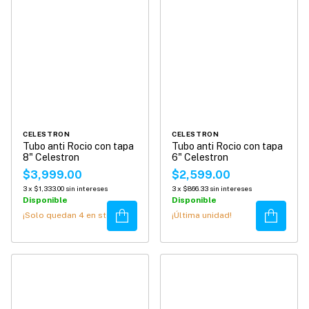
CELESTRON
CELESTRON
Tubo anti Rocio con tapa
Tubo anti Rocio con tapa
8" Celestron
6" Celestron
$3,999.00
$2,599.00
3
x
$1,333.00
sin intereses
3
x
$866.33
sin intereses
Disponible
Disponible
Comprar
Comprar
¡Solo quedan
4
en stock!
¡Última unidad!