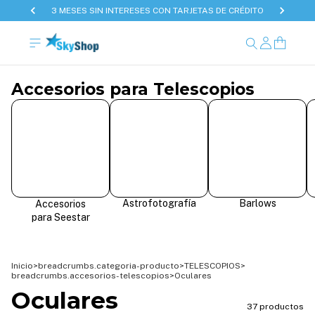
3 MESES SIN INTERESES CON TARJETAS DE CRÉDITO
Accesorios para Telescopios
Astrofotografía
Barlows
Accesorios
para Seestar
Inicio
>
breadcrumbs.categoria-producto
>
TELESCOPIOS
>
breadcrumbs.accesorios-telescopios
>
Oculares
Oculares
37 productos