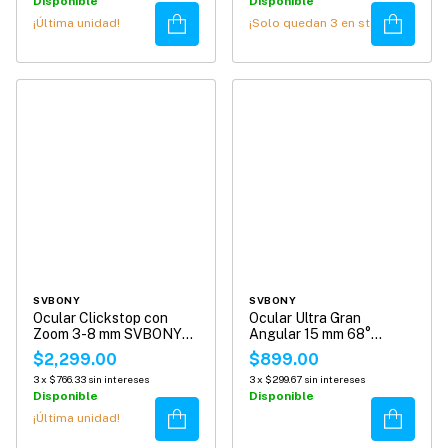
Disponible
Disponible
Comprar
Comprar
¡Última unidad!
¡Solo quedan
3
en stock!
SVBONY
SVBONY
Ocular Clickstop con
Ocular Ultra Gran
Zoom 3-8 mm SVBONY
Angular 15 mm 68°
1.25" para Telescopio
SvBony de 1.25" para
$2,299.00
$899.00
SV215
Telescopio.
3
x
$766.33
sin intereses
3
x
$299.67
sin intereses
Disponible
Disponible
Comprar
Comprar
¡Última unidad!