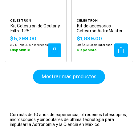
CELESTRON
CELESTRON
Kit Celestron de Ocular y
Kit de accesorios
Filtro 1,25"
Celestron AstroMaster
1,25"
$5,299.00
$1,899.00
3
x
$1,766.33
sin intereses
3
x
$633.00
sin intereses
Comprar
Comprar
Disponible
Disponible
Mostrar más productos
Con más de 10 años de experiencia, ofrecemos telescopios,
microscopios y binoculares de última tecnología para
impulsar la Astronomía y la Ciencia en México.