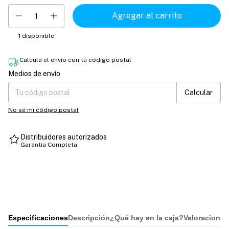
1
disponible
Calculá el envío con tu código postal
Medios de envío
Entregas para el CP:
Cambiar CP
Calcular
No sé mi código postal
Distribuidores autorizados
Garantía Completa
Especificaciones
Descripción
¿Qué hay en la caja?
Valoraciones