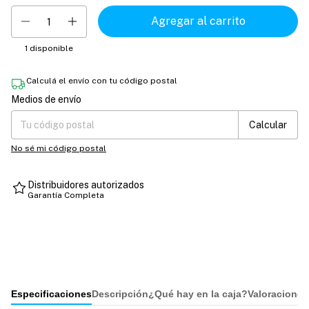
1
disponible
Calculá el envío con tu código postal
Medios de envío
Entregas para el CP:
Cambiar CP
Calcular
No sé mi código postal
Distribuidores autorizados
Garantía Completa
Especificaciones
Descripción
¿Qué hay en la caja?
Valoraciones