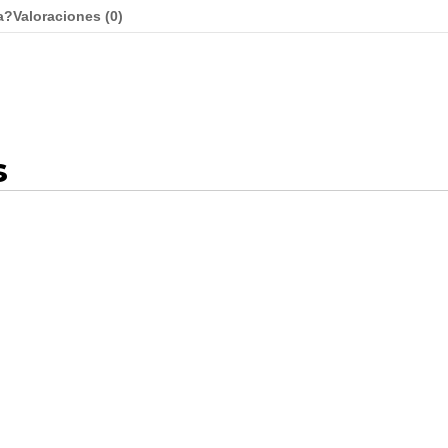
a?
Valoraciones (
0
)
s