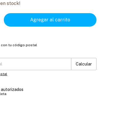
en stock!
o con tu código postal
:
Cambiar CP
Calcular
stal
s autorizados
leta