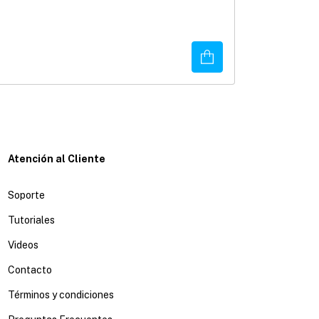
$449.00
3
x
$149.67
sin intere
Disponible
Comprar
Atención al Cliente
Soporte
Tutoriales
Videos
Contacto
Términos y condiciones