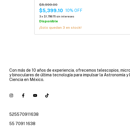
$5,999.00
$5,399.10
10
% OFF
3
x
$1,799.70
sin intereses
Disponible
¡Solo quedan
3
en stock!
Con más de 10 años de experiencia, ofrecemos telescopios, micr
y binoculares de última tecnología para impulsar la Astronomía y 
Ciencia en México.
525570911638
55 7091 1638