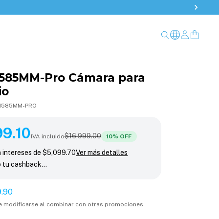
585MM-Pro Cámara para
io
I585MM-PRO
10
99.10
10
% OFF
$16,999.00
IVA incluido
10
% OFF
n intereses de
$5,099.70
Ver más detalles
o tu cashback…
9.90
e modificarse al combinar con otras promociones.