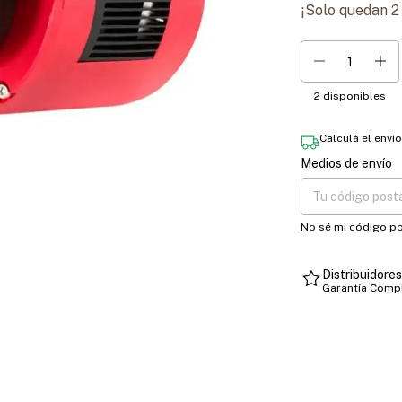
¡Solo quedan
2
2
disponibles
Calculá el enví
Medios de envío
Entregas para el CP
No sé mi código po
Distribuidore
Garantía Comp