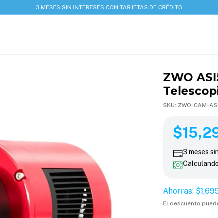
3 MESES SIN INTERESES CON TARJETAS DE CRÉDITO
ZWO ASI
Telescop
SKU:
ZWO-CAM-AS
$16,999.00
$15,299.
$15,2
3
meses si
Calculand
Ahorras:
$1,69
El descuento pued