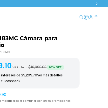
183MC Cámara para
io
I183MC
0
9.10
10
% OFF
$10,999.00
IVA incluido
10
% OFF
n intereses de
$3,299.70
Ver más detalles
o tu cashback…
9.90
e modificarse al combinar con otras promociones.