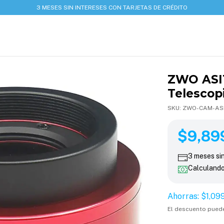
3 MESES SIN INTERESES CON TARJETAS DE CRÉDITO
ZWO ASI
Telescop
SKU:
ZWO-CAM-AS
$10,999.00
$9,899.1
$9,89
3
meses si
Calculand
Ahorras:
$1,09
El descuento pued