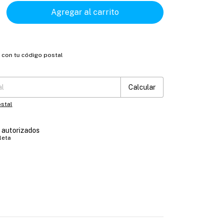
o con tu código postal
:
Cambiar CP
Calcular
stal
s autorizados
leta