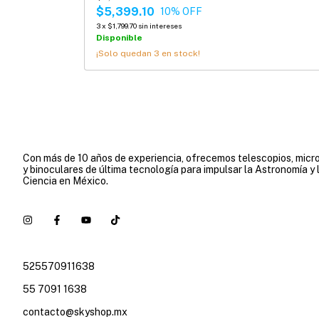
$5,399.10
10
% OFF
3
x
$1,799.70
sin intereses
Disponible
¡Solo quedan
3
en stock!
Con más de 10 años de experiencia, ofrecemos telescopios, micr
y binoculares de última tecnología para impulsar la Astronomía y 
Ciencia en México.
525570911638
55 7091 1638
contacto@skyshop.mx