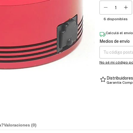
6
disponibles
Calculá el enví
Medios de envío
Entregas para el CP
No sé mi código po
Distribuidore
Garantía Comp
a?
Valoraciones (
0
)