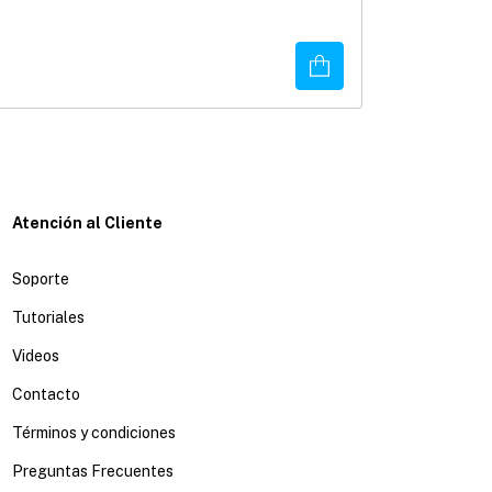
3
x
$233.00
sin inter
Disponible
¡Solo quedan
4
e
Comprar
Atención al Cliente
Soporte
Tutoriales
Videos
Contacto
Términos y condiciones
Preguntas Frecuentes