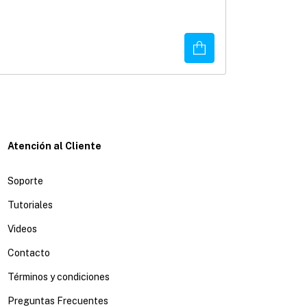
Telescopio Qua
$4,299.00
3
x
$1,433.00
sin inte
Disponible
Comprar
¡Última unidad!
Atención al Cliente
Soporte
Tutoriales
Videos
Contacto
Términos y condiciones
Preguntas Frecuentes