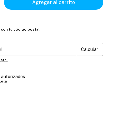
o con tu código postal
:
Cambiar CP
Calcular
stal
s autorizados
leta