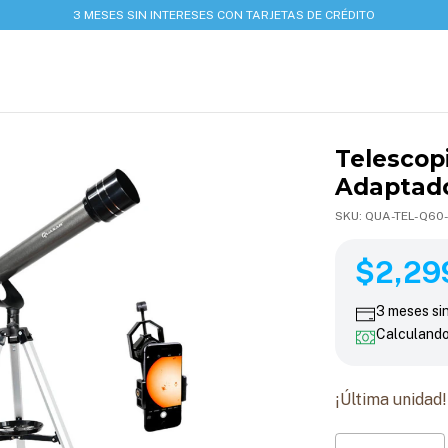
3 MESES SIN INTERESES CON TARJETAS DE CRÉDITO
Telescop
Adaptad
SKU:
QUA-TEL-Q60
$2,299.
$2,29
3
meses si
Calculand
¡Última unidad!