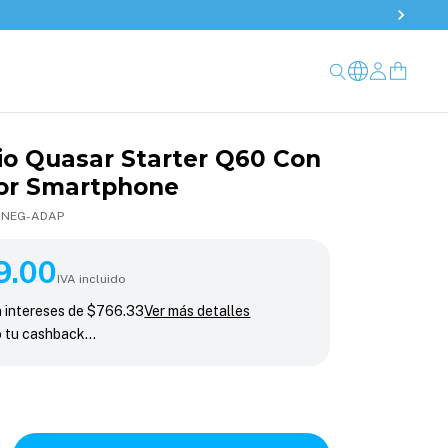
io Quasar Starter Q60 Con
or Smartphone
-NEG-ADAP
00
9.00
IVA incluido
n intereses de
$766.33
Ver más detalles
o tu cashback…