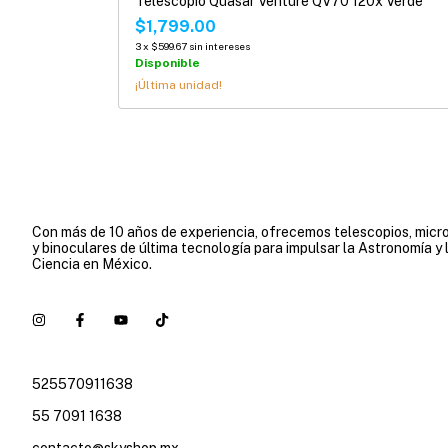
Telescopio Quasar Venture QV70 120x Verde
$1,799.00
3
x
$599.67
sin intereses
Disponible
¡Última unidad!
Con más de 10 años de experiencia, ofrecemos telescopios, micr
y binoculares de última tecnología para impulsar la Astronomía y 
Ciencia en México.
525570911638
55 7091 1638