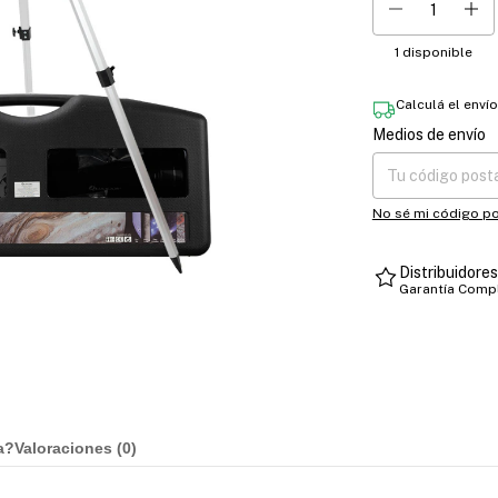
1
disponible
Calculá el enví
Medios de envío
Entregas para el CP
No sé mi código po
Distribuidore
Garantía Comp
a?
Valoraciones (
0
)