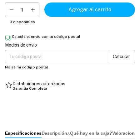
3
disponibles
Calculá el envío con tu código postal
Medios de envío
Entregas para el CP:
Cambiar CP
Calcular
No sé mi código postal
Distribuidores autorizados
Garantía Completa
Especificaciones
Descripción
¿Qué hay en la caja?
Valoraciones