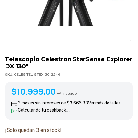
Telescopio Celestron StarSense Explorer
DX 130"
SKU:
CELES-TEL-STEX130-22461
$10,999.00
$10,999.00
IVA incluido
3
meses sin intereses de
$3,666.33
Ver más detalles
Calculando tu cashback…
¡Solo quedan
3
en stock!