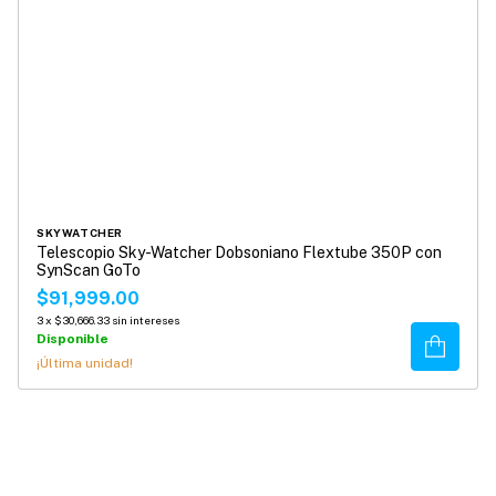
SKYWATCHER
Telescopio Sky-Watcher Dobsoniano Flextube 350P con
SynScan GoTo
$91,999.00
3
x
$30,666.33
sin intereses
Disponible
Comprar
¡Última unidad!