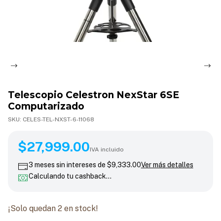
Telescopio Celestron NexStar 6SE
Computarizado
SKU:
CELES-TEL-NXST-6-11068
$27,999.00
$27,999.00
IVA incluido
3
meses sin intereses de
$9,333.00
Ver más detalles
Calculando tu cashback…
¡Solo quedan
2
en stock!