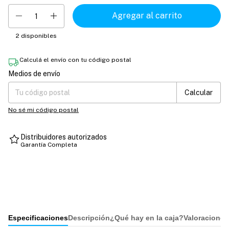
2
disponibles
Calculá el envío con tu código postal
Medios de envío
Entregas para el CP:
Cambiar CP
Calcular
No sé mi código postal
Distribuidores autorizados
Garantía Completa
Especificaciones
Descripción
¿Qué hay en la caja?
Valoraciones