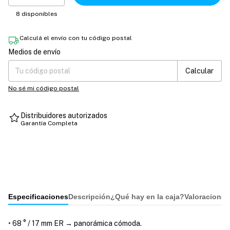
8
disponibles
Calculá el envío con tu código postal
Medios de envío
Entregas para el CP:
Cambiar CP
Calcular
No sé mi código postal
Distribuidores autorizados
Garantía Completa
Especificaciones
Descripción
¿Qué hay en la caja?
Valoraciones
• 68 ° / 17 mm ER → panorámica cómoda.