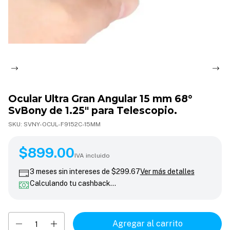
Ocular Ultra Gran Angular 15 mm 68°
SvBony de 1.25" para Telescopio.
SKU:
SVNY-OCUL-F9152C-15MM
$899.00
$899.00
IVA incluido
3
meses sin intereses de
$299.67
Ver más detalles
Calculando tu cashback…