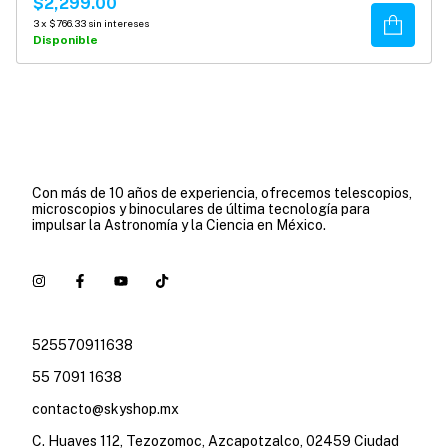
$2,299.00
Comprar
3
x
$766.33
sin intereses
Disponible
Con más de 10 años de experiencia, ofrecemos telescopios,
microscopios y binoculares de última tecnología para
impulsar la Astronomía y la Ciencia en México.
525570911638
55 7091 1638
contacto@skyshop.mx
C. Huaves 112, Tezozomoc, Azcapotzalco, 02459 Ciudad