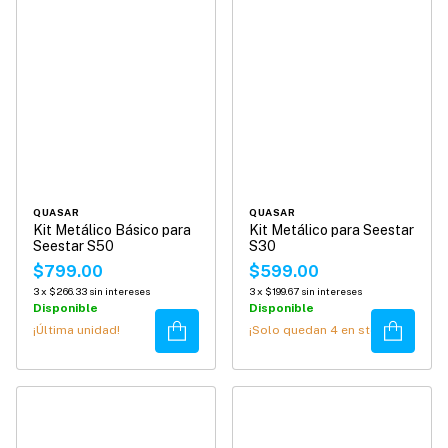
QUASAR
QUASAR
Kit Metálico Básico para
Kit Metálico para Seestar
Seestar S50
S30
$799.00
$599.00
3
x
$266.33
sin intereses
3
x
$199.67
sin intereses
Disponible
Disponible
Comprar
Comprar
¡Última unidad!
¡Solo quedan
4
en stock!