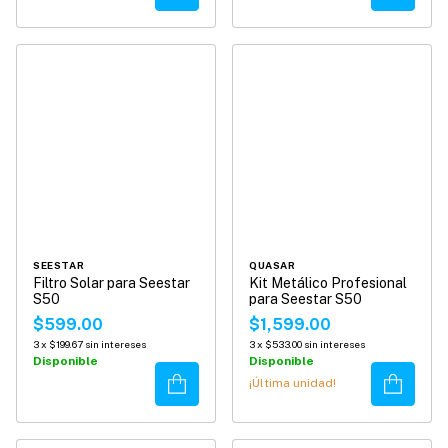
SEESTAR
QUASAR
Filtro Solar para Seestar
Kit Metálico Profesional
S50
para Seestar S50
$599.00
$1,599.00
3
x
$199.67
sin intereses
3
x
$533.00
sin intereses
Disponible
Disponible
Comprar
Comprar
¡Última unidad!