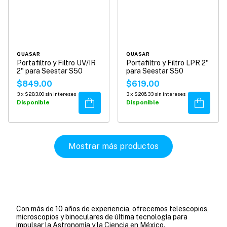
QUASAR
QUASAR
Portafiltro y Filtro UV/IR
Portafiltro y Filtro LPR 2"
2" para Seestar S50
para Seestar S50
$849.00
$619.00
3
x
$283.00
sin intereses
3
x
$206.33
sin intereses
Comprar
Comprar
Disponible
Disponible
Mostrar más productos
Con más de 10 años de experiencia, ofrecemos telescopios,
microscopios y binoculares de última tecnología para
impulsar la Astronomía y la Ciencia en México.