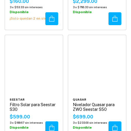
$160.00
$2,299.00
3
x
$53.33
sin intereses
3
x
$766.33
sin intereses
Disponible
Disponible
Comprar
Comprar
¡Solo quedan
2
en stock!
SEESTAR
QUASAR
Filtro Solar para Seestar
Nivelador Quasar para
S30
ZWO Seestar S50
$599.00
$699.00
3
x
$199.67
sin intereses
3
x
$233.00
sin intereses
Comprar
Comprar
Disponible
Disponible