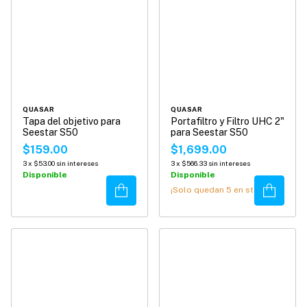
QUASAR
QUASAR
Tapa del objetivo para
Portafiltro y Filtro UHC 2"
Seestar S50
para Seestar S50
$159.00
$1,699.00
3
x
$53.00
sin intereses
3
x
$566.33
sin intereses
Disponible
Disponible
Comprar
Comprar
¡Solo quedan
5
en stock!