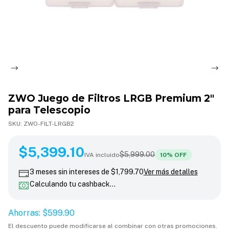
ZWO Juego de Filtros LRGB Premium 2"
para Telescopio
SKU:
ZWO-FILT-LRGB2
$5,999.00
$5,399.10
$5,399.10
10
% OFF
$5,999.00
IVA incluido
10
% OFF
3
meses sin intereses de
$1,799.70
Ver más detalles
Calculando tu cashback…
Ahorras:
$599.90
El descuento puede modificarse al combinar con otras promociones.