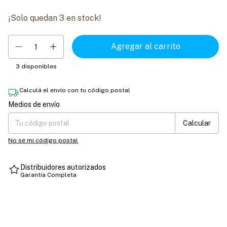
¡Solo quedan
3
en stock!
3
disponibles
Calculá el envío con tu código postal
Medios de envío
Entregas para el CP:
Cambiar CP
Calcular
No sé mi código postal
Distribuidores autorizados
Garantía Completa