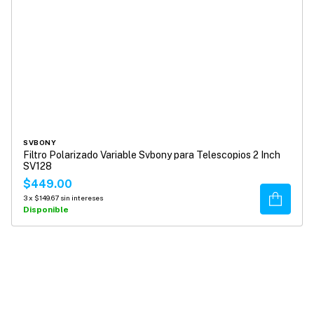
SVBONY
Filtro Polarizado Variable Svbony para Telescopios 2 Inch
SV128
$449.00
Comprar
3
x
$149.67
sin intereses
Disponible