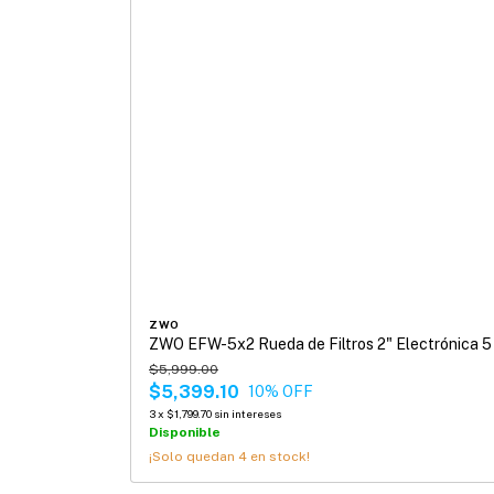
ZWO
ZWO EFW-5x2 Rueda de Filtros 2" Electrónica 5 
$5,999.00
$5,399.10
10
% OFF
3
x
$1,799.70
sin intereses
Disponible
¡Solo quedan
4
en stock!