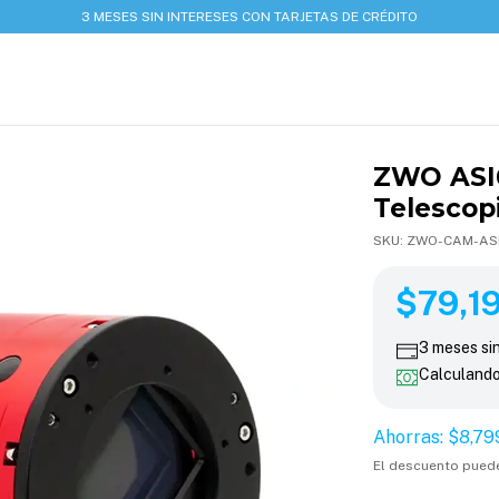
3 MESES SIN INTERESES CON TARJETAS DE CRÉDITO
ZWO ASI
Telescop
SKU:
ZWO-CAM-AS
$87,999.00
$79,199.
$79,19
3
meses si
Calculand
Ahorras:
$8,79
El descuento pued