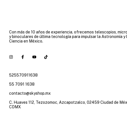
Con más de 10 años de experiencia, ofrecemos telescopios, micr
y binoculares de última tecnología para impulsar la Astronomía y 
Ciencia en México.
525570911638
55 7091 1638
contacto@skyshop.mx
C. Huaves 112, Tezozomoc, Azcapotzalco, 02459 Ciudad de Méx
CDMX