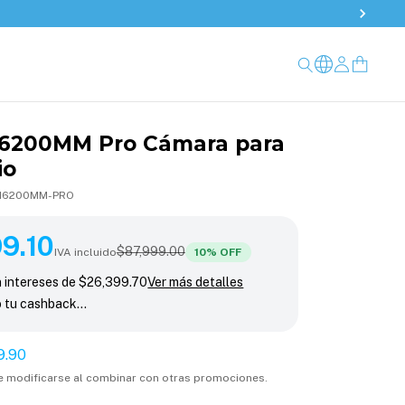
6200MM Pro Cámara para
io
I6200MM-PRO
10
9.10
10
% OFF
$87,999.00
IVA incluido
10
% OFF
n intereses de
$26,399.70
Ver más detalles
o tu cashback…
9.90
e modificarse al combinar con otras promociones.