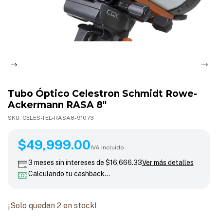
Tubo Óptico Celestron Schmidt Rowe-
Ackermann RASA 8"
SKU:
CELES-TEL-RASA8-91073
$49,999.00
$49,999.00
IVA incluido
3
meses sin intereses de
$16,666.33
Ver más detalles
Calculando tu cashback…
¡Solo quedan
2
en stock!