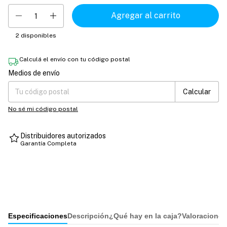
2
disponibles
Calculá el envío con tu código postal
Medios de envío
Entregas para el CP:
Cambiar CP
Calcular
No sé mi código postal
Distribuidores autorizados
Garantía Completa
Especificaciones
Descripción
¿Qué hay en la caja?
Valoraciones