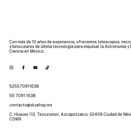
Con más de 10 años de experiencia, ofrecemos telescopios, micr
y binoculares de última tecnología para impulsar la Astronomía y 
Ciencia en México.
525570911638
55 7091 1638
contacto@skyshop.mx
C. Huaves 112, Tezozomoc, Azcapotzalco, 02459 Ciudad de Méx
CDMX