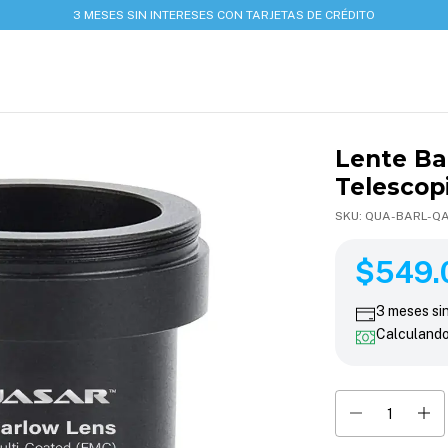
3 MESES SIN INTERESES CON TARJETAS DE CRÉDITO
Lente Ba
Telescop
SKU:
QUA-BARL-Q
$549.00
$549.
3
meses si
Calculand