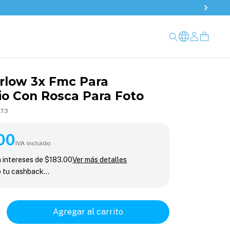
rlow 3x Fmc Para
io Con Rosca Para Foto
AT3
00
IVA incluido
n intereses de
$183.00
Ver más detalles
o tu cashback…