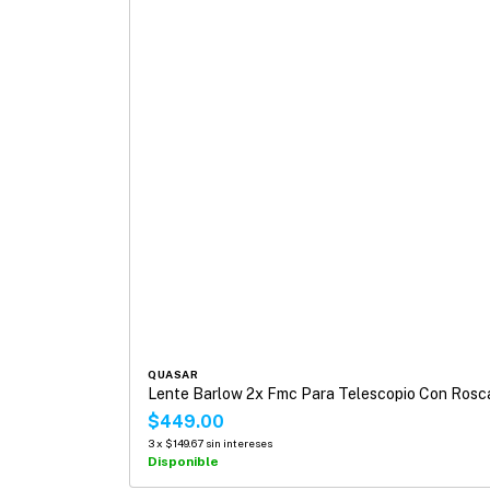
QUASAR
Lente Barlow 2x Fmc Para Telescopio Con Rosc
$449.00
3
x
$149.67
sin intereses
Disponible