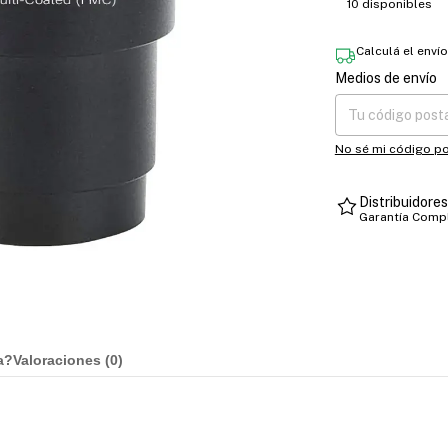
10
disponibles
Calculá el enví
Medios de envío
Entregas para el CP
No sé mi código po
Distribuidore
Garantía Comp
a?
Valoraciones (
0
)