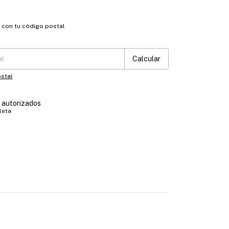
o con tu código postal
:
Cambiar CP
Calcular
stal
s autorizados
leta