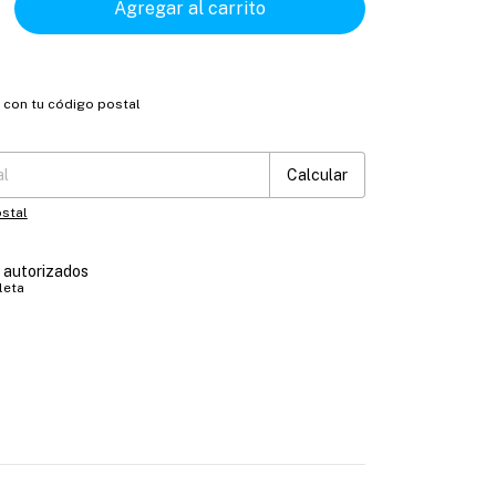
o con tu código postal
:
Cambiar CP
Calcular
stal
s autorizados
leta