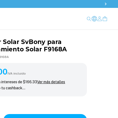
 Solar SvBony para
amiento Solar F9168A
9168A
00
IVA incluido
n intereses de
$166.33
Ver más detalles
o tu cashback…