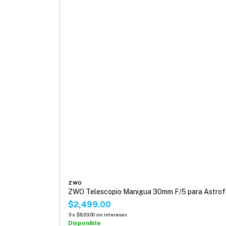
ZWO
ZWO Telescopio Manigua 30mm F/5 para Astrof
$2,499.00
3
x
$833.00
sin intereses
Disponible