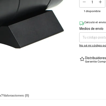
1
disponible
Calculá el enví
Medios de envío
Entregas para el CP
No sé mi código po
Distribuidore
Garantía Comp
a?
Valoraciones (
0
)