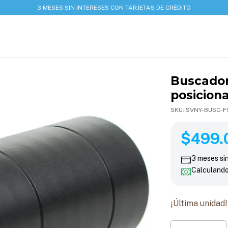
3 MESES SIN INTERESES CON TARJETAS DE CRÉDITO
Buscador
posicion
SKU:
SVNY-BUSC-F
$499.00
$499.
3
meses si
Calculand
¡Última unidad!