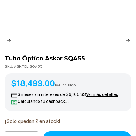
Tubo Óptico Askar SQA55
SKU:
ASK-TEL-SQA55
$18,499.00
$18,499.00
IVA incluido
3
meses sin intereses de
$6,166.33
Ver más detalles
Calculando tu cashback…
¡Solo quedan
2
en stock!