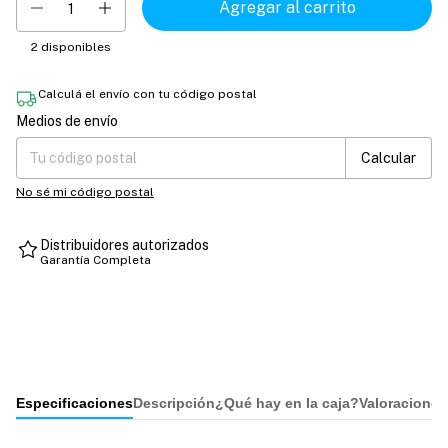
2
disponibles
Calculá el envío con tu código postal
Medios de envío
Entregas para el CP:
Cambiar CP
Calcular
No sé mi código postal
Distribuidores autorizados
Garantía Completa
Especificaciones
Descripción
¿Qué hay en la caja?
Valoraciones