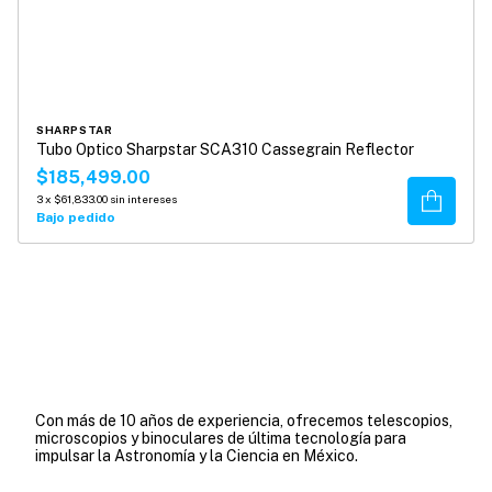
SHARPSTAR
Tubo Optico Sharpstar SCA310 Cassegrain Reflector
$185,499.00
Comprar
3
x
$61,833.00
sin intereses
Bajo pedido
Con más de 10 años de experiencia, ofrecemos telescopios,
microscopios y binoculares de última tecnología para
impulsar la Astronomía y la Ciencia en México.