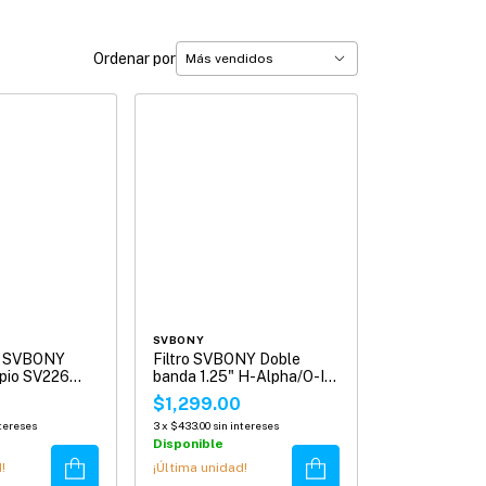
Ordenar por
SVBONY
os SVBONY
Filtro SVBONY Doble
opio SV226
banda 1.25" H-Alpha/O-III
de 7 nm para
0
$1,299.00
Astrofotografía SV220
ntereses
3
x
$433.00
sin intereses
Disponible
Comprar
Comprar
!
¡Última unidad!