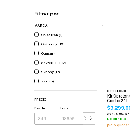
Filtrar por
MARCA
Celestron (1)
Optolong (19)
Quasar (1)
Skywatcher (2)
Svbony (17)
Zwo (5)
OPTOLONG
Kit Optolon
PRECIO
Combo 2" L
+ L-Para
$9,299.0
Desde
Hasta
3
x
$3,099.67
sin
Disponible
¡Solo queda