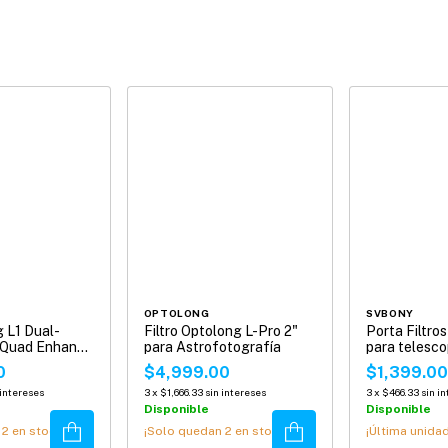
OPTOLONG
SVBONY
g L1 Dual-
Filtro Optolong L-Pro 2"
Porta Filtr
-Quad Enhance
para Astrofotografía
para telesc
M42
0
$4,999.00
$1,399.0
 intereses
3
x
$1,666.33
sin intereses
3
x
$466.33
sin i
Disponible
Disponible
Comprar
Comprar
n
2
en stock!
¡Solo quedan
2
en stock!
¡Última unidad