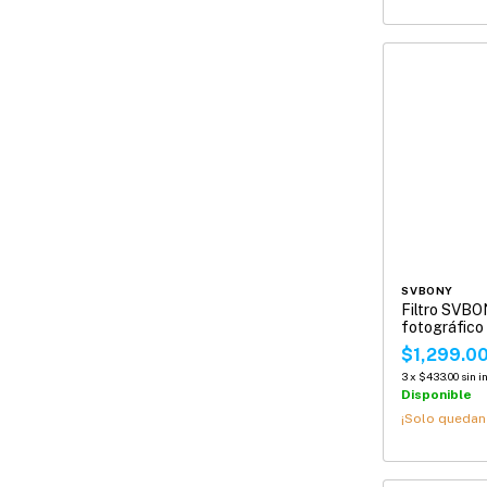
SVBONY
Filtro SVBO
fotográfico
Estrecha H-
$1,299.0
SV227
3
x
$433.00
sin i
Disponible
¡Solo queda