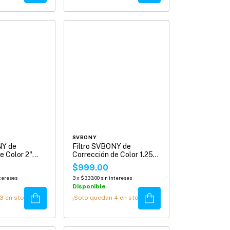
SVBONY
NY de
Filtro SVBONY de
e Color 2"
Corrección de Color 1.25"
otografía
para Astrofotograf?a
$999.00
SV231
ntereses
3
x
$333.00
sin intereses
Disponible
Comprar
Comprar
3
en stock!
¡Solo quedan
4
en stock!