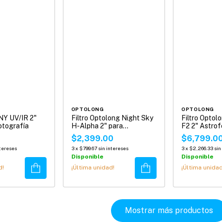
OPTOLONG
OPTOLONG
NY UV/IR 2"
Filtro Optolong Night Sky
Filtro Optol
otografía
H-Alpha 2" para
F2 2" Astrof
Astrofotografía
$2,399.00
$6,799.0
ntereses
3
x
$799.67
sin intereses
3
x
$2,266.33
sin
Disponible
Disponible
Comprar
Comprar
d!
¡Última unidad!
¡Última unidad
Mostrar más productos