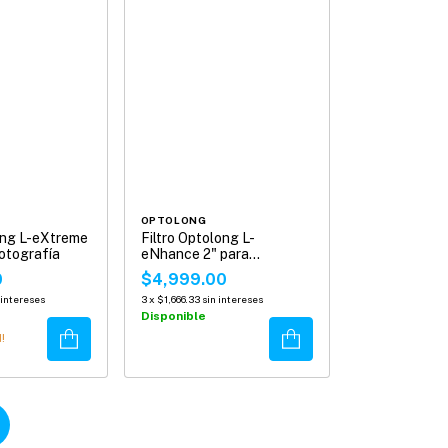
OPTOLONG
ong L-eXtreme
Filtro Optolong L-
otografía
eNhance 2" para
Astrofotografía
0
$4,999.00
 intereses
3
x
$1,666.33
sin intereses
Disponible
Comprar
Comprar
!