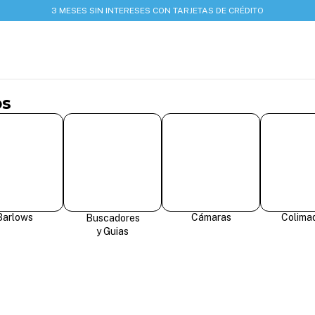
3 MESES SIN INTERESES CON TARJETAS DE CRÉDITO
os
Barlows
Cámaras
Colima
Buscadores
y Guias