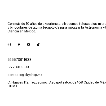
Con más de 10 años de experiencia, ofrecemos telescopios, micr
y binoculares de última tecnología para impulsar la Astronomía y 
Ciencia en México.
525570911638
55 7091 1638
contacto@skyshop.mx
C. Huaves 112, Tezozomoc, Azcapotzalco, 02459 Ciudad de Méx
CDMX