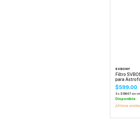
SVBONY
Filtro SVBO
para Astrof
$599.00
3
x
$199.67
sin i
Disponible
¡Última unida