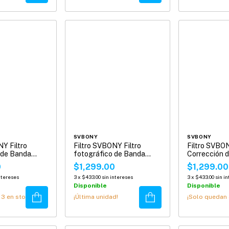
SVBONY
SVBONY
NY Filtro
Filtro SVBONY Filtro
Filtro SVBO
 de Banda
fotográfico de Banda
Corrección d
Alpha 5 nm 2"
Estrecha OIII 5 nm 2"
para Astrof
0
$1,299.00
$1,299.00
SV227
SV231
ntereses
3
x
$433.00
sin intereses
3
x
$433.00
sin i
Disponible
Disponible
Comprar
Comprar
n
3
en stock!
¡Última unidad!
¡Solo quedan