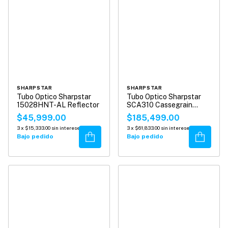
SHARPSTAR
SHARPSTAR
Tubo Optico Sharpstar
Tubo Optico Sharpstar
15028HNT-AL Reflector
SCA310 Cassegrain
Reflector
$45,999.00
$185,499.00
3
x
$15,333.00
sin intereses
3
x
$61,833.00
sin intereses
Comprar
Comprar
Bajo pedido
Bajo pedido