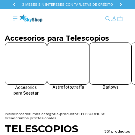
3 MESES SIN INTERESES CON TARJETAS DE CRÉDITO
Accesorios para Telescopios
Astrofotografía
Barlows
Accesorios
para Seestar
Inicio
>
breadcrumbs.categoria-producto
>
TELESCOPIOS
>
breadcrumbs.proffesionales
TELESCOPIOS
351 productos