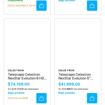
Disponible
Bajo pedido
Comprar
Comprar
¡Solo quedan
2
en stock!
CELESTRON
CELESTRON
Telescopio Celestron
Telescopio Celestron
NexStar Evolution 8 HD
NexStar Evolution 6"
con Starsense
Schmidt-Cassegrain
$74,199.00
$41,999.00
3
x
$24,733.00
sin intereses
3
x
$13,999.67
sin intereses
Bajo pedido
Bajo pedido
Comprar
Comprar
¡Última unidad!