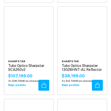
SHARPSTAR
SHARPSTAR
Tubo Optico Sharpstar
Tubo Optico Sharpstar
SCA260v2
13028HNT-AL Reflector
$107,199.00
$38,199.00
3
x
$35,733.00
sin intereses
3
x
$12,733.00
sin intereses
Comprar
Comprar
Bajo pedido
Bajo pedido