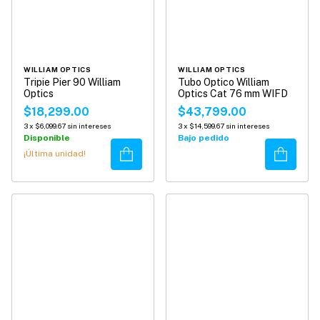
WILLIAM OPTICS
WILLIAM OPTICS
Tripie Pier 90 William
Tubo Optico William
Optics
Optics Cat 76 mm WIFD
$18,299.00
$43,799.00
3
x
$6,099.67
sin intereses
3
x
$14,599.67
sin intereses
Disponible
Bajo pedido
Comprar
Comprar
¡Última unidad!