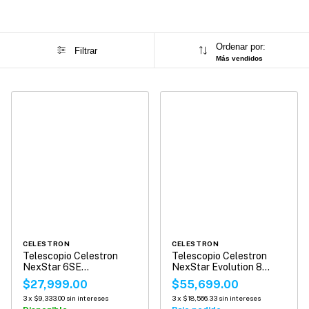
Ordenar por:
Filtrar
Más vendidos
CELESTRON
CELESTRON
Telescopio Celestron
Telescopio Celestron
NexStar 6SE
NexStar Evolution 8
Computarizado
Telescope
$27,999.00
$55,699.00
3
x
$9,333.00
sin intereses
3
x
$18,566.33
sin intereses