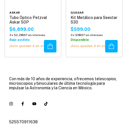
ASKAR
QUASAR
Tubo Óptico Petzval
Kit Metálico para Seestar
Askar 50P
S30
$6,899.00
$599.00
3
x
$2,299.67
sin intereses
3
x
$199.67
sin intereses
Bajo pedido
Disponible
Comprar
Comprar
¡Solo quedan
4
en stock!
¡Solo quedan
4
en stock!
Con más de 10 años de experiencia, ofrecemos telescopios,
microscopios y binoculares de última tecnología para
impulsar la Astronomía y la Ciencia en México.
525570911638