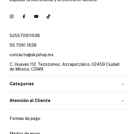
525570911638
55 7091 1638
contacto@skyshop.mx
C. Huaves 112, Tezozomoc, Azcapotzalco, 02459 Ciudad
de México, CDMX
Categorías
Atención al Cliente
Formas de pago
Medios de envío