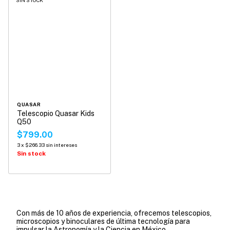
SIN STOCK
QUASAR
Telescopio Quasar Kids
Q50
$799.00
3
x
$266.33
sin intereses
Sin stock
Con más de 10 años de experiencia, ofrecemos telescopios,
microscopios y binoculares de última tecnología para
impulsar la Astronomía y la Ciencia en México.