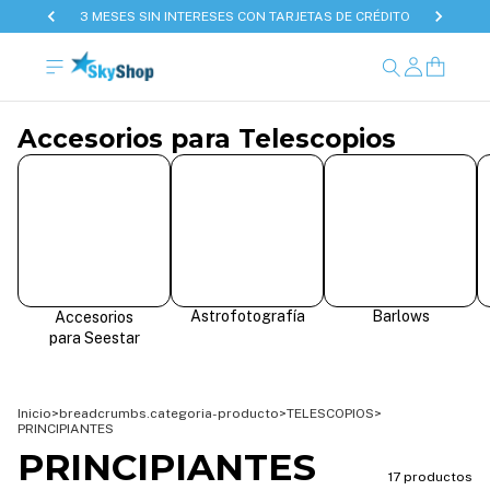
3 MESES SIN INTERESES CON TARJETAS DE CRÉDITO
Accesorios para Telescopios
Astrofotografía
Barlows
Accesorios
para Seestar
Inicio
>
breadcrumbs.categoria-producto
>
TELESCOPIOS
>
PRINCIPIANTES
PRINCIPIANTES
17 productos