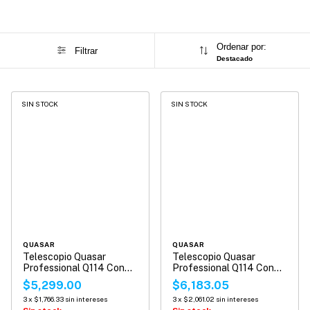
Ordenar por:
Filtrar
Destacado
SIN STOCK
SIN STOCK
QUASAR
QUASAR
Telescopio Quasar
Telescopio Quasar
Professional Q114 Con
Professional Q114 Con
Adaptador Smartphone
Cámara Wifi
$5,299.00
$6,183.05
3
x
$1,766.33
sin intereses
3
x
$2,061.02
sin intereses