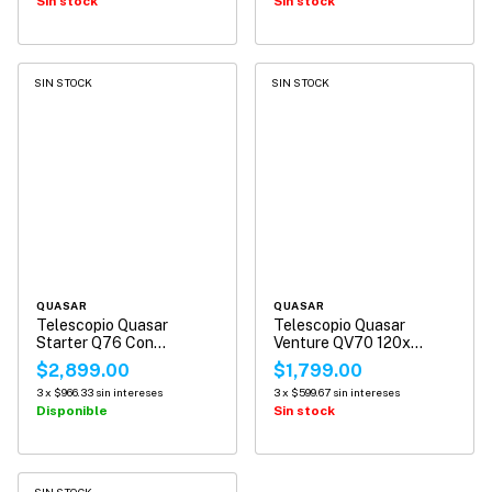
Sin stock
Sin stock
SIN STOCK
SIN STOCK
QUASAR
QUASAR
Telescopio Quasar
Telescopio Quasar
Starter Q76 Con
Venture QV70 120x
Adaptador Smartphone
Cherry
$2,899.00
$1,799.00
3
x
$966.33
sin intereses
3
x
$599.67
sin intereses
Disponible
Sin stock