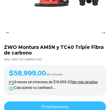
ZWO Montura AM5N y TC40 Tripie Fibra
de carbono
SKU:
ZWO-KIT-AM5N-TC40
$58,999.00
$58,999.00
IVA incluido
3
meses sin intereses de
$19,666.33
Ver más detalles
Calculando tu cashback…