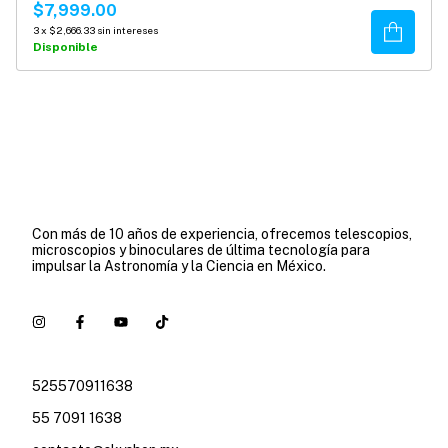
$7,999.00
Comprar
3
x
$2,666.33
sin intereses
Disponible
Con más de 10 años de experiencia, ofrecemos telescopios,
microscopios y binoculares de última tecnología para
impulsar la Astronomía y la Ciencia en México.
525570911638
55 7091 1638