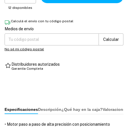
12
disponibles
Calculá el envío con tu código postal
Medios de envío
Entregas para el CP:
Cambiar CP
Calcular
No sé mi código postal
Distribuidores autorizados
Garantía Completa
Especificaciones
Descripción
¿Qué hay en la caja?
Valoraciones
• Motor paso a paso de alta precisión con posicionamiento