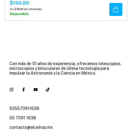
$150.00
Comprar
3
x
$50.00
sin intereses
Disponible
Con más de 10 años de experiencia, ofrecemos telescopios,
microscopios y binoculares de última tecnología para
impulsar la Astronomía y la Ciencia en México.
525570911638
55 7091 1638
contacto@skyshop.mx