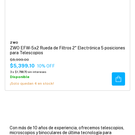
ZWO
ZWO EFW-5x2 Rueda de Filtros 2" Electrónica 5 posiciones
para Telescopios
$5,999.00
$5,399.10
10
% OFF
3
x
$1,799.70
sin intereses
Disponible
Comprar
¡Solo quedan
4
en stock!
Con más de 10 años de experiencia, ofrecemos telescopios,
microscopios y binoculares de última tecnología para