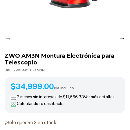
ZWO AM3N Montura Electrónica para
Telescopio
SKU:
ZWO-MONT-AM3N
$34,999.00
$34,999.00
IVA incluido
3
meses sin intereses de
$11,666.33
Ver más detalles
Calculando tu cashback…
¡Solo quedan
2
en stock!