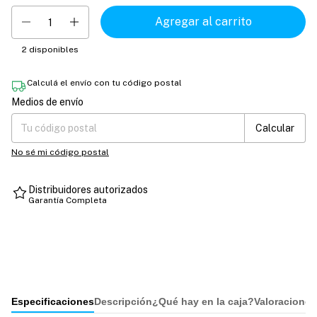
2
disponibles
Calculá el envío con tu código postal
Medios de envío
Entregas para el CP:
Cambiar CP
Calcular
No sé mi código postal
Distribuidores autorizados
Garantía Completa
Especificaciones
Descripción
¿Qué hay en la caja?
Valoraciones