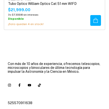
Tubo Optico William Optics Cat 51 mm WIFD
$21,999.00
3
x
$7,333.00
sin intereses
Disponible
Comprar
¡Solo quedan
4
en stock!
Con más de 10 años de experiencia, ofrecemos telescopios,
microscopios y binoculares de última tecnología para
impulsar la Astronomía y la Ciencia en México.
525570911638