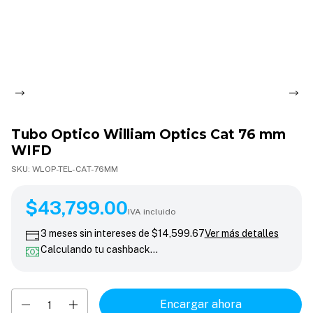
Tubo Optico William Optics Cat 76 mm
WIFD
SKU:
WLOP-TEL-CAT-76MM
$43,799.00
$43,799.00
IVA incluido
3
meses sin intereses de
$14,599.67
Ver más detalles
Calculando tu cashback…