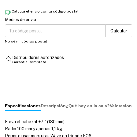
Calculá el envío con tu código postal
Medios de envío
Entregas para el CP:
Cambiar CP
Calcular
No sé mi código postal
Distribuidores autorizados
Garantía Completa
Especificaciones
Descripción
¿Qué hay en la caja?
Valoraciones
Eleva el cabezal +7 " (180 mm)
Radio 100 mm y apenas 1,1 kg
Permite usar monturas Wave en trípode EQ6