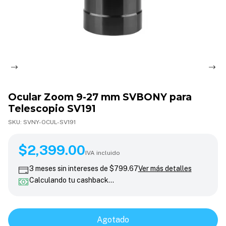
Ocular Zoom 9-27 mm SVBONY para
Telescopio SV191
SKU:
SVNY-OCUL-SV191
$2,399.00
$2,399.00
IVA incluido
3
meses sin intereses de
$799.67
Ver más detalles
Calculando tu cashback…