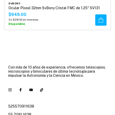
SVBONY
Ocular Plossl 32mm SvBony Cristal FMC de 1.25" SV131
$649.00
Comprar
3
x
$216.33
sin intereses
Disponible
Con más de 10 años de experiencia, ofrecemos telescopios,
microscopios y binoculares de última tecnología para
impulsar la Astronomía y la Ciencia en México.
525570911638
55 7091 1638