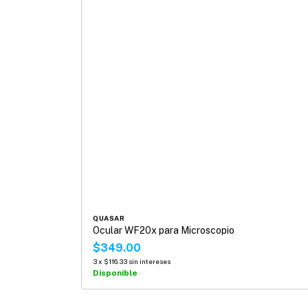
QUASAR
Ocular WF20x para Microscopio
$349.00
3
x
$116.33
sin intereses
Disponible