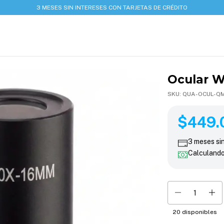
3 MESES SIN INTERESES CON TARJETAS DE CRÉDITO
Ocular W
SKU:
QUA-OCUL-Q
$449.00
$449.
3
meses si
Calculand
20
disponibles