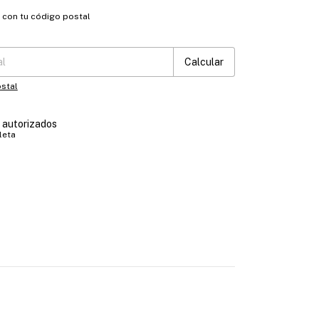
o con tu código postal
:
Cambiar CP
Calcular
stal
s autorizados
leta