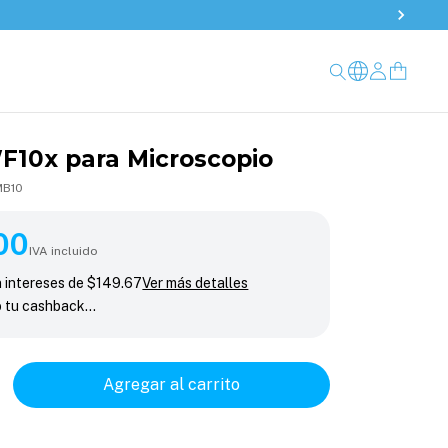
F10x para Microscopio
MB10
00
IVA incluido
n intereses de
$149.67
Ver más detalles
o tu cashback…