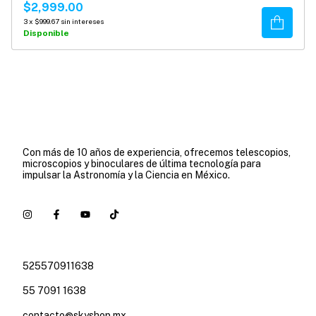
$2,999.00
Comprar
3
x
$999.67
sin intereses
Disponible
Con más de 10 años de experiencia, ofrecemos telescopios,
microscopios y binoculares de última tecnología para
impulsar la Astronomía y la Ciencia en México.
525570911638
55 7091 1638
contacto@skyshop.mx