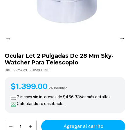
Ocular Let 2 Pulgadas De 28 Mm Sky-
Watcher Para Telescopio
SKU:
SKY-OCUL-SW2LET28
$1,399.00
$1,399.00
IVA incluido
3
meses sin intereses de
$466.33
Ver más detalles
Calculando tu cashback…