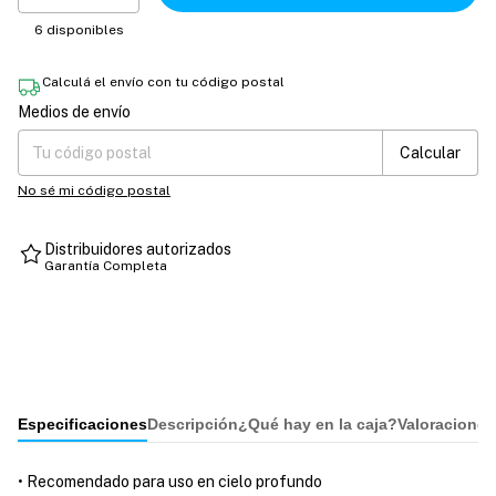
6
disponibles
Calculá el envío con tu código postal
Medios de envío
Entregas para el CP:
Cambiar CP
Calcular
No sé mi código postal
Distribuidores autorizados
Garantía Completa
Especificaciones
Descripción
¿Qué hay en la caja?
Valoraciones
• Recomendado para uso en cielo profundo