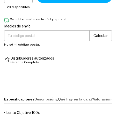
28
disponibles
Calculá el envío con tu código postal
Medios de envío
Entregas para el CP:
Cambiar CP
Calcular
No sé mi código postal
Distribuidores autorizados
Garantía Completa
Especificaciones
Descripción
¿Qué hay en la caja?
Valoraciones
• Lente Objetivo 100x