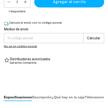
1
disponible
Calculá el envío con tu código postal
Medios de envío
Entregas para el CP:
Cambiar CP
Calcular
No sé mi código postal
Distribuidores autorizados
Garantía Completa
Especificaciones
Descripción
¿Qué hay en la caja?
Valoraciones