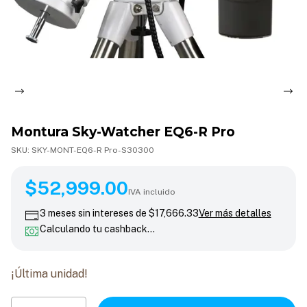
Montura Sky-Watcher EQ6-R Pro
SKU:
SKY-MONT-EQ6-R Pro-S30300
$52,999.00
$52,999.00
IVA incluido
3
meses sin intereses de
$17,666.33
Ver más detalles
Calculando tu cashback…
¡Última unidad!