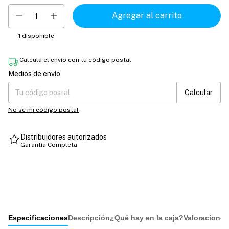
1
disponible
Calculá el envío con tu código postal
Medios de envío
Entregas para el CP:
Cambiar CP
Calcular
No sé mi código postal
Distribuidores autorizados
Garantía Completa
Especificaciones
Descripción
¿Qué hay en la caja?
Valoraciones