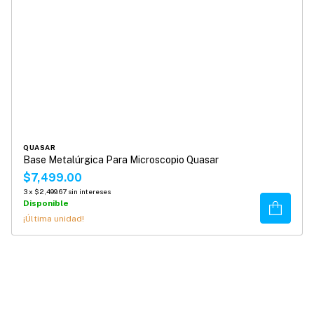
QUASAR
Base Metalúrgica Para Microscopio Quasar
$7,499.00
3
x
$2,499.67
sin intereses
Disponible
Comprar
¡Última unidad!