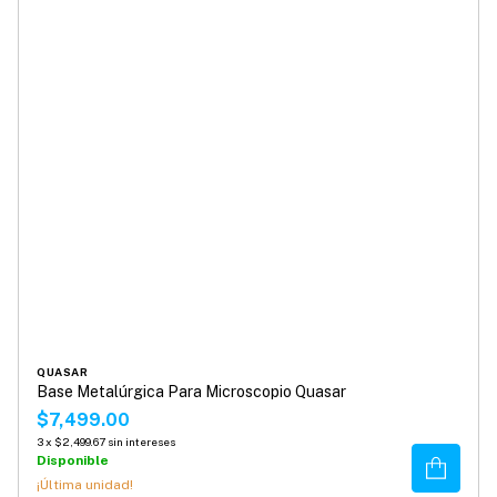
QUASAR
Base Metalúrgica Para Microscopio Quasar
$7,499.00
3
x
$2,499.67
sin intereses
Disponible
Comprar
¡Última unidad!