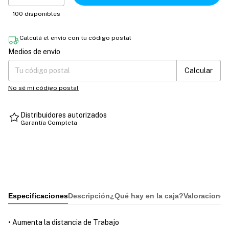
100
disponibles
Calculá el envío con tu código postal
Medios de envío
Entregas para el CP:
Cambiar CP
Calcular
No sé mi código postal
Distribuidores autorizados
Garantía Completa
Especificaciones
Descripción
¿Qué hay en la caja?
Valoraciones
• Aumenta la distancia de Trabajo