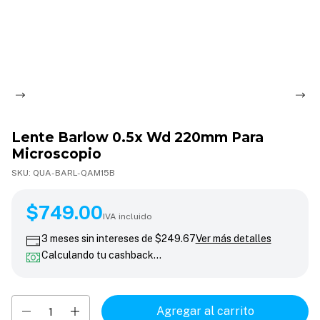
Lente Barlow 0.5x Wd 220mm Para
Microscopio
SKU:
QUA-BARL-QAM15B
$749.00
$749.00
IVA incluido
3
meses sin intereses de
$249.67
Ver más detalles
Calculando tu cashback…