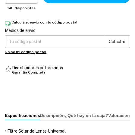
148
disponibles
Calculá el envío con tu código postal
Medios de envío
Entregas para el CP:
Cambiar CP
Calcular
No sé mi código postal
Distribuidores autorizados
Garantía Completa
Especificaciones
Descripción
¿Qué hay en la caja?
Valoraciones
• Filtro Solar de Lente Universal