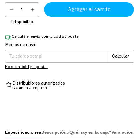
1
disponible
Calculá el envío con tu código postal
Medios de envío
Entregas para el CP:
Cambiar CP
Calcular
No sé mi código postal
Distribuidores autorizados
Garantía Completa
Especificaciones
Descripción
¿Qué hay en la caja?
Valoraciones