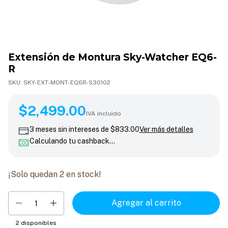
Extensión de Montura Sky-Watcher EQ6-
R
SKU:
SKY-EXT-MONT-EQ6R-S30102
$2,499.00
$2,499.00
IVA incluido
3
meses sin intereses de
$833.00
Ver más detalles
Calculando tu cashback…
¡Solo quedan
2
en stock!
2
disponibles