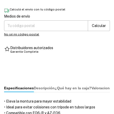
Calculá el envío con tu código postal
Medios de envío
Entregas para el CP:
Cambiar CP
Calcular
No sé mi código postal
Distribuidores autorizados
Garantía Completa
Especificaciones
Descripción
¿Qué hay en la caja?
Valoraciones
• Eleva la montura para mayor estabilidad
• Ideal para evitar colisiones con trípode en tubos largos
• Compatible con EQ6-R y AZ-EQ6