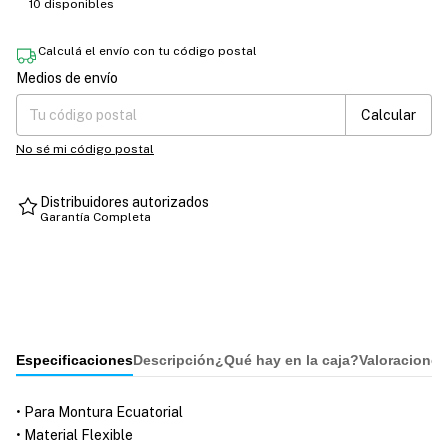
10
disponibles
Calculá el envío con tu código postal
Medios de envío
Entregas para el CP:
Cambiar CP
Calcular
No sé mi código postal
Distribuidores autorizados
Garantía Completa
Especificaciones
Descripción
¿Qué hay en la caja?
Valoraciones
• Para Montura Ecuatorial
• Material Flexible