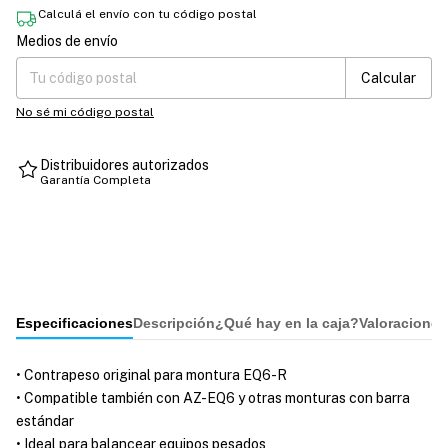
Calculá el envío con tu código postal
Medios de envío
Entregas para el CP:
Cambiar CP
Calcular
No sé mi código postal
Distribuidores autorizados
Garantía Completa
Especificaciones
Descripción
¿Qué hay en la caja?
Valoraciones
• Contrapeso original para montura EQ6-R
• Compatible también con AZ-EQ6 y otras monturas con barra
estándar
• Ideal para balancear equipos pesados