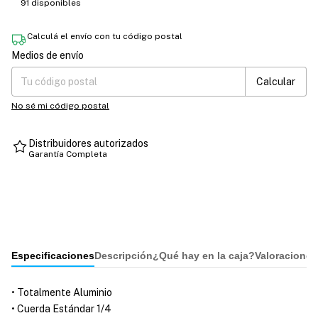
91
disponibles
Calculá el envío con tu código postal
Medios de envío
Entregas para el CP:
Cambiar CP
Calcular
No sé mi código postal
Distribuidores autorizados
Garantía Completa
Especificaciones
Descripción
¿Qué hay en la caja?
Valoraciones
• Totalmente Aluminio
• Cuerda Estándar 1/4